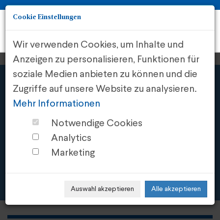
Cookie Einstellungen
Togg
navi
Wir verwenden Cookies, um Inhalte und
Anzeigen zu personalisieren, Funktionen für
soziale Medien anbieten zu können und die
Zugriffe auf unsere Website zu analysieren.
Mehr Informationen
"Schloss Freihof" | 4,75 %
Notwendige Cookies
Unternehmensanleihe
Analytics
Marketing
4,75%
Fixzins p.a.
Auswahl akzeptieren
Alle akzeptieren