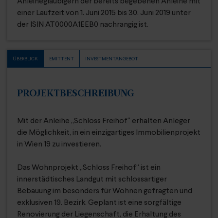
Anleihegläubigern der bereits begebenen Anleihe mit
einer Laufzeit von 1. Juni 2015 bis 30. Juni 2019 unter
der ISIN AT0000A1EEB0 nachrangig ist.
ÜBERBLICK
EMITTENT
INVESTMENTANGEBOT
PROJEKTBESCHREIBUNG
Mit der Anleihe „Schloss Freihof“ erhalten Anleger
die Möglichkeit, in ein einzigartiges Immobilienprojekt
in Wien 19 zu investieren.
Das Wohnprojekt „Schloss Freihof“ ist ein
innerstädtisches Landgut mit schlossartiger
Bebauung im besonders für Wohnen gefragten und
exklusiven 19. Bezirk. Geplant ist eine sorgfältige
Renovierung der Liegenschaft, die Erhaltung des