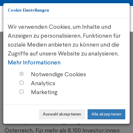
Cookie Einstellungen
Togg
navi
Wir verwenden Cookies, um Inhalte und
Anzeigen zu personalisieren, Funktionen für
soziale Medien anbieten zu können und die
Zugriffe auf unsere Website zu analysieren.
IFA AG
Mehr Informationen
Notwendige Cookies
Analytics
Wo Leader investieren.
Marketing
IFA ist mit über 500 realisierten Projekten
Marktführer für Immobilieninvestments und
Auswahl akzeptieren
Alle akzeptieren
steueroptimierte Anlagemöglichkeiten in
Österreich. Für mehr als 8.100 Investor:innen